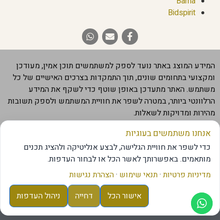
Bama
Bidspirit
המידע המוצג באתר נועד לספק למשתמשים תוכן אמין, מעודכן
ומקצועי בתחומים שונים, תוך התמקדות בצרכים האישיים של כל
משתמש. האתר מתעדכן באופן שוטף כדי לשקף את המידע
הרלוונטי ביותר, במטרה לשפר את חוויית המשתמש ולספק תשובות
מהירות ומדויקות לשאלות.
חשוב להבהיר שהמידע המוצג באתר מבוסס על מקורות מהימנים,
אנחנו משתמשים בעוגיות
אך הוא אינו מחליף ייעוץ מקצועי בתחום. אנו ממליצים לבדוק את
כדי לשפר את חוויית הגלישה, לבצע אנליטיקה ולהציג תכנים
המידע מול גורם מוסמך במידת הצורך.
מותאמים. באפשרותך לאשר הכל או לבחור העדפות.
מדיניות פרטיות
·
תנאי שימוש
·
הצהרת נגישות
© עורך דין יצחק טאוסי
אישור הכל
דחייה
ניהול העדפות
אתר בקליק
בניית אתרים