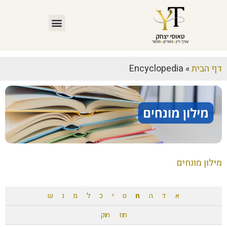
דף הבית
»
Encyclopedia
מילון מונחים
א
ד
ה
ח
ט
י
כ
ל
מ
נ
ש
חוז
חוק