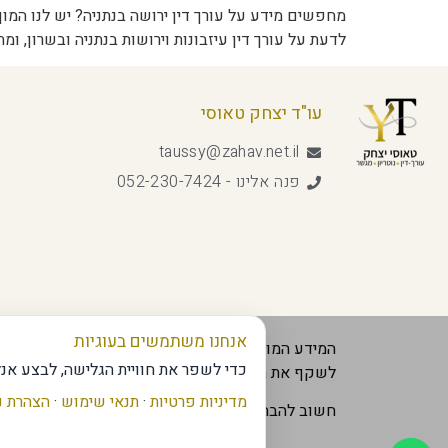
מחפשים מידע על עורך דין ירושה בנתניה? יש לנו המון
לדעת על עורך דין עיזבונות וירושות בנתניה ובשרון, ומתי נצטרך לפנות לע
עו"ד יצחק טאוסי
taussy@zahav.net.il
פנה אלינו - 052-230-7424
אנחנו משתמשים בעוגיות
המידע המוצג באתר נועד לספק למשתמשים תוכן אמין
כדי לשפר את חוויית הגלישה, לבצע אנ
לשקף את המידע הרלוונטי ביותר, במטרה לשפר את ח
מדיניות פרטיות
·
תנאי שימוש
·
הצהרת נ
חשוב להבהיר שהמידע המוצג באתר מבוסס על מקורות 