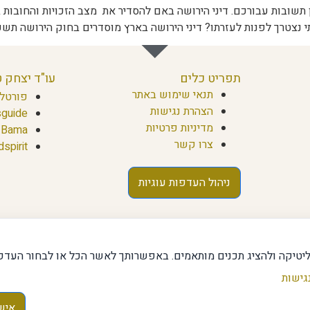
 תשובות עבורכם. דיני הירושה באם להסדיר את מצב הזכויות והחובות 
זרתו? דיני הירושה בארץ מוסדרים בחוק הירושה תשכ"ה 1965. לאדם יש זכות מהותית לקבוע ולהורות
תפריט כלים
עו"ד יצחק 
תנאי שימוש באתר
פורטל 
הצהרת נגישות
guide
מדיניות פרטיות
Bama
צרו קשר
dspirit
ניהול העדפות עוגיות
, מעודכן ומקצועי בתחומים שונים, תוך התמקדות בצרכים האישיים
ליטיקה ולהציג תכנים מותאמים. באפשרותך לאשר הכל או לבחור העדפו
וויית המשתמש ולספק תשובות מהירות ומדויקות לשאלות.
גישות
מהימנים, אך הוא אינו מחליף ייעוץ מקצועי בתחום. אנו ממליצים לבד
איש