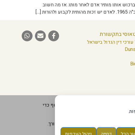
ברכוש אותו מותיר אדם לאחר מותו. אז מה חשוב
 […]
טאוסי בתקשורת
עורכי דין הגדול בישראל
Duns
Bi
 של כל משתמש. האתר מתעדכן באופן שוטף כדי
ת.
וק את המידע מול גורם מוסמך במידת הצורך.
ור הכל
דחייה
ניהול העדפות