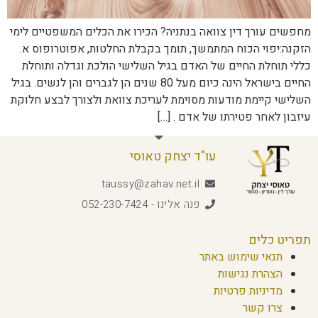
מחפשים עורך דין צוואה בנתניה? הכירו את הכלים המשפטיים לימי
הזקנה:יפוי הכוח המתמשך, תומך בקבלת החלטות, אפוטרופוס א.
כללי תוחלת החיים של האדם בגיל השלישי הולכת וגדלה ותוחלת
החיים בישראל הינה כיום מעל 80 שנים הן לגברים והן לנשים. בגיל
השלישי קיימת מודעות מסוימת לעריכת צוואת ולצורך לבצע חלוקת
עיזבון לאחר פטירתו של אדם . […]
עו"ד יצחק טאוסי
taussy@zahav.net.il
פנה אלינו - 052-230-7424
תפריט כלים
תנאי שימוש באתר
הצהרת נגישות
מדיניות פרטיות
צרו קשר