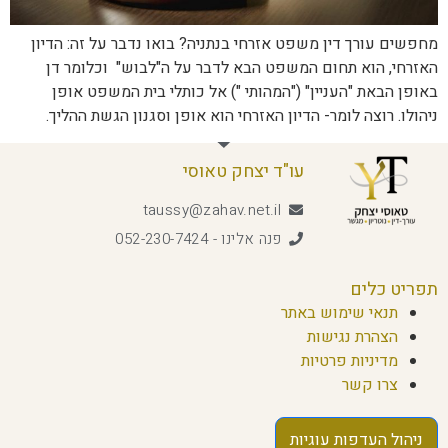
מחפשים עורך דין משפט אזרחי בנתניה? בואו נדבר על זה: הדיון
האזרחי, הוא תחום המשפט הבא לדבר על ה"לבוש" וכלומר דן
באופן הבאת "העניין" ("המהותי ") אל כותלי בית המשפט אופן
ניהולו. רוצה לומר- הדיון האזרחי הוא אופן וסגנון הגשת ההליך.
עו"ד יצחק טאוסי
taussy@zahav.net.il
פנה אלינו - 052-230-7424
תפריט כלים
תנאי שימוש באתר
הצהרת נגישות
מדיניות פרטיות
צרו קשר
ניהול העדפות עוגיות