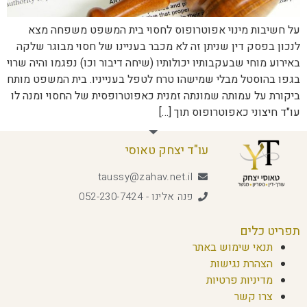
על חשיבות מינוי אפוטרופוס לחסוי בית המשפט משפחה מצא
לנכון בפסק דין שניתן זה לא מכבר בעניינו של חסוי מבוגר שלקה
באירוע מוחי שבעקבותיו יכולותיו (שיחה דיבור וכו) נפגמו והיה שרוי
בגפו בהוסטל מבלי שמישהו טרח לטפל בענייניו. בית המשפט מותח
ביקורת על עמותה שמונתה זמנית כאפוטרופסית של החסוי ומנה לו
עו"ד חיצוני כאפוטרופוס תוך […]
עו"ד יצחק טאוסי
taussy@zahav.net.il
פנה אלינו - 052-230-7424
תפריט כלים
תנאי שימוש באתר
הצהרת נגישות
מדיניות פרטיות
צרו קשר