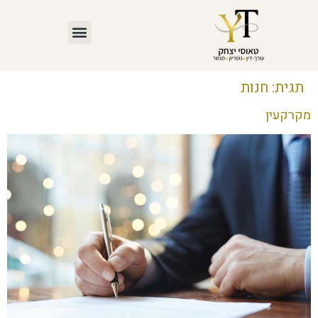
תגית:
חנות
מקרקעין