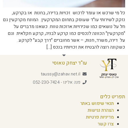
כל מי שרכש או עומד לרכוש זכויות בדירה, בחנות או בקרקע,
נזקק לשירותי עו"ד שעוסק בתחום המקרקעין. המונח מקרקעין גם
חל על נושאים כמו שכירויות ארוכות טווח. כשאנו מדברים על
"מקרקעין" הכוונה לנכסים כמו קרקע לבניה, קרקע חקלאית וגם
על דירה, משרד, חנות, – אשר מחוברים "דרך קבע" לקרקע.
כשקונה רוצה להבטיח את זכויותיו בנכס […]
עו"ד יצחק טאוסי
taussy@zahav.net.il
פנה אלינו - 052-230-7424
תפריט כלים
תנאי שימוש באתר
הצהרת נגישות
מדיניות פרטיות
צרו קשר