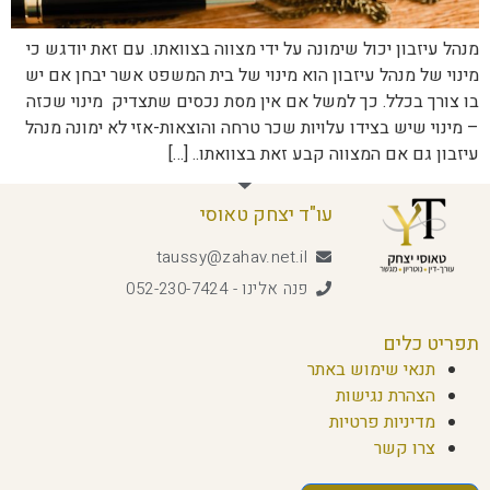
מנהל עיזבון יכול שימונה על ידי מצווה בצוואתו. עם זאת יודגש כי
מינוי של מנהל עיזבון הוא מינוי של בית המשפט אשר יבחן אם יש
בו צורך בכלל. כך למשל אם אין מסת נכסים שתצדיק מינוי שכזה
– מינוי שיש בצידו עלויות שכר טרחה והוצאות-אזי לא ימונה מנהל
עיזבון גם אם המצווה קבע זאת בצוואתו.. […]
עו"ד יצחק טאוסי
taussy@zahav.net.il
פנה אלינו - 052-230-7424
תפריט כלים
תנאי שימוש באתר
הצהרת נגישות
מדיניות פרטיות
צרו קשר