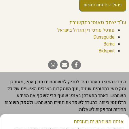
ניהול העדפות עוגיות
עו"ד יצחק טאוסי בתקשורת
פורטל עורכי דין הגדול בישראל
Dunsguide
Bama
Bidspirit
המידע המוצג באתר נועד לספק למשתמשים תוכן אמין, מעודכן
ומקצועי בתחומים שונים, תוך התמקדות בצרכים האישיים של כל
משתמש. האתר מתעדכן באופן שוטף כדי לשקף את המידע
הרלוונטי ביותר, במטרה לשפר את חוויית המשתמש ולספק תשובות
מהירות ומדויקות לשאלות.
חשוב להבהיר שהמידע המוצג באתר מבוסס על מקורות מהימנים,
אנחנו משתמשים בעוגיות
אך הוא אינו מחליף ייעוץ מקצועי בתחום. אנו ממליצים לבדוק את