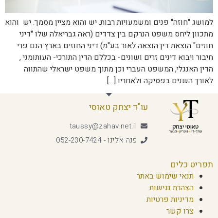
למושג "חוזה" פנים ומשמעויות רבות. יש והוא מציין מסמך. יש והוא
מתכוון ליחס משפט הנרקם בין צדדים (ראה גבריאלה שלו "דיני
חוזים" הוצאת דין הוצאה לאור בע"מ) דיני החוזים בארץ הנם פרי
חיבור ויבוא דינים זרים ושונים- בכללם הדין התורכי- העותומני ,
הדין האנגלי, המשפט העברי וכן מתוך משפט ישראלי שהתווה
לאורך השנים בפסיקה ולאחריו […]
עו"ד יצחק טאוסי
taussy@zahav.net.il
פנה אלינו - 052-230-7424
תפריט כלים
תנאי שימוש באתר
הצהרת נגישות
מדיניות פרטיות
צרו קשר