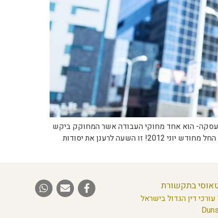
י העסקה- הוא אחד מחוקי העבודה אשר המחוקק ביקש
להגביר את אכיפתו במסגרת חוק אכיפת תנאי העבודה (להלן-"חוק האכיפה") . חוק שנחקק ב2011 ואשר תוקפן של הוראותיו החל מחודש יוני 2012! זו השעה לרענן את יסודות
טאוסי בתקשורת
עורכי דין הגדול בישראל
Duns