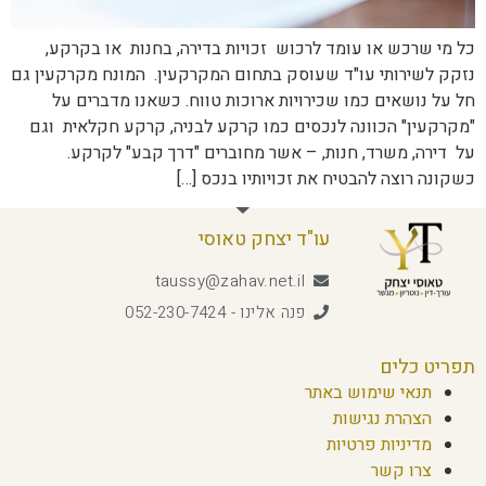
כל מי שרכש או עומד לרכוש זכויות בדירה, בחנות או בקרקע,
נזקק לשירותי עו"ד שעוסק בתחום המקרקעין. המונח מקרקעין גם
חל על נושאים כמו שכירויות ארוכות טווח. כשאנו מדברים על
"מקרקעין" הכוונה לנכסים כמו קרקע לבניה, קרקע חקלאית וגם
על דירה, משרד, חנות, – אשר מחוברים "דרך קבע" לקרקע.
כשקונה רוצה להבטיח את זכויותיו בנכס […]
עו"ד יצחק טאוסי
taussy@zahav.net.il
פנה אלינו - 052-230-7424
תפריט כלים
תנאי שימוש באתר
הצהרת נגישות
מדיניות פרטיות
צרו קשר