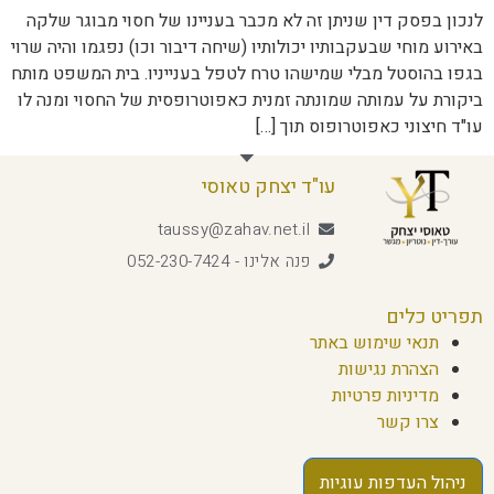
לנכון בפסק דין שניתן זה לא מכבר בעניינו של חסוי מבוגר שלקה
באירוע מוחי שבעקבותיו יכולותיו (שיחה דיבור וכו) נפגמו והיה שרוי
בגפו בהוסטל מבלי שמישהו טרח לטפל בענייניו. בית המשפט מותח
ביקורת על עמותה שמונתה זמנית כאפוטרופסית של החסוי ומנה לו
עו"ד חיצוני כאפוטרופוס תוך […]
עו"ד יצחק טאוסי
taussy@zahav.net.il
פנה אלינו - 052-230-7424
תפריט כלים
תנאי שימוש באתר
הצהרת נגישות
מדיניות פרטיות
צרו קשר
ניהול העדפות עוגיות