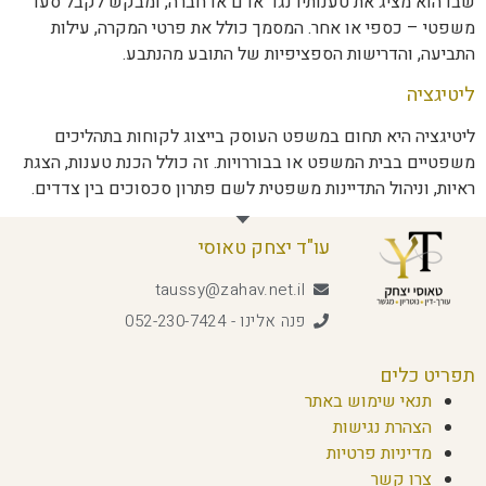
שבו הוא מציג את טענותיו נגד אדם או חברה, ומבקש לקבל סעד
משפטי – כספי או אחר. המסמך כולל את פרטי המקרה, עילות
התביעה, והדרישות הספציפיות של התובע מהנתבע.
ליטיגציה
ליטיגציה היא תחום במשפט העוסק בייצוג לקוחות בתהליכים
משפטיים בבית המשפט או בבוררויות. זה כולל הכנת טענות, הצגת
ראיות, וניהול התדיינות משפטית לשם פתרון סכסוכים בין צדדים.
עו"ד יצחק טאוסי
taussy@zahav.net.il
פנה אלינו - 052-230-7424
תפריט כלים
תנאי שימוש באתר
הצהרת נגישות
מדיניות פרטיות
צרו קשר