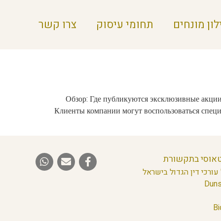
לון מונחים
תחומי עיסוק
צרו קשר
Обзор: Где публикуются эксклюзивные акции
Клиенты компании могут воспользоваться специ
טאוסי בתקשורת
עורכי דין הגדול בישראל
Duns
Bi