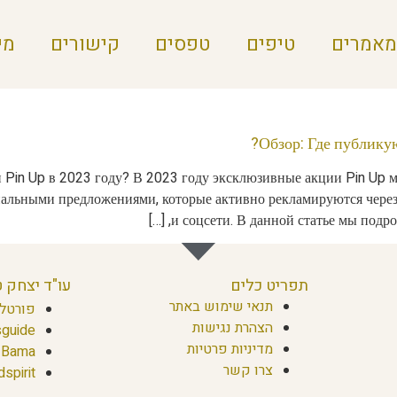
מאמרים
טיפים
טפסים
קישורים
מי
Обзор: Где публику
 Pin Up в 2023 году? В 2023 году эксклюзивные акции Pin Up м
альными предложениями, которые активно рекламируются через
и соцсети. В данной статье мы подроб
תפריט כלים
עו"ד יצחק 
תנאי שימוש באתר
פורטל 
הצהרת נגישות
guide
מדיניות פרטיות
Bama
צרו קשר
dspirit