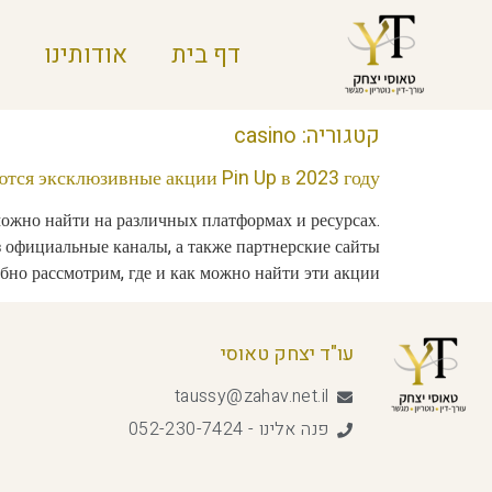
דף בית
אודותינו
קטגוריה:
casino
ются эксклюзивные акции Pin Up в 2023 году?
ожно найти на различных платформах и ресурсах.
 официальные каналы, а также партнерские сайты
но рассмотрим, где и как можно найти эти акции, […]
עו"ד יצחק טאוסי
taussy@zahav.net.il
פנה אלינו - 052-230-7424