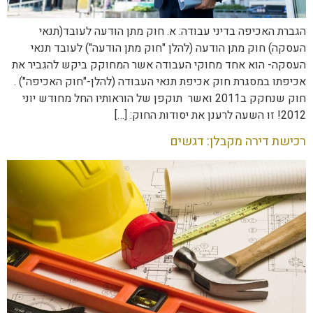
הגברת האכיפה בדיני עבודה: א. חוק מתן הודעה לעובד(תנאי
העסקה) חוק מתן הודעה (להלן "חוק מתן הודעה") לעובד תנאי
העסקה- הוא אחד מחוקי העבודה אשר המחוקק ביקש להגביר את
אכיפתו במסגרת חוק אכיפת תנאי העבודה (להלן-"חוק האכיפה") .
חוק שנחקק ב2011 ואשר תוקפן של הוראותיו החל מחודש יוני
2012! זו השעה לרענן את יסודות החוק: […]
רכישת דירה מקבלן: דגשים