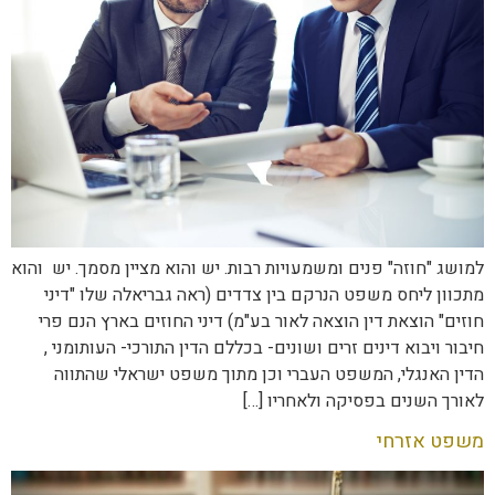
למושג "חוזה" פנים ומשמעויות רבות. יש והוא מציין מסמך. יש והוא
מתכוון ליחס משפט הנרקם בין צדדים (ראה גבריאלה שלו "דיני
חוזים" הוצאת דין הוצאה לאור בע"מ) דיני החוזים בארץ הנם פרי
חיבור ויבוא דינים זרים ושונים- בכללם הדין התורכי- העותומני ,
הדין האנגלי, המשפט העברי וכן מתוך משפט ישראלי שהתווה
לאורך השנים בפסיקה ולאחריו […]
משפט אזרחי