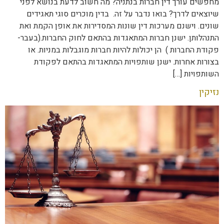
מחפשים עורך דין חברות בנתניה? מה חשוב לדעת בנושא לפני
שיוצאים לדרך? בואו נדבר על זה. בדין מוכרים סוגי תאגידים
שונים. וישנם מערכות דין שונות המסדירות את אופן הקמת ואת
התנהלותן. ישנן חברות המתאגדות בהתאם לחוק החברות.(בעבר-
פקודת החברות ) הן יכולות להיות חברות מוגבלות במניות. או
בצורות אחרות. ישנן שותפויות המתאגדות בהתאם לפקודת
השותפויות […]
נזיקין