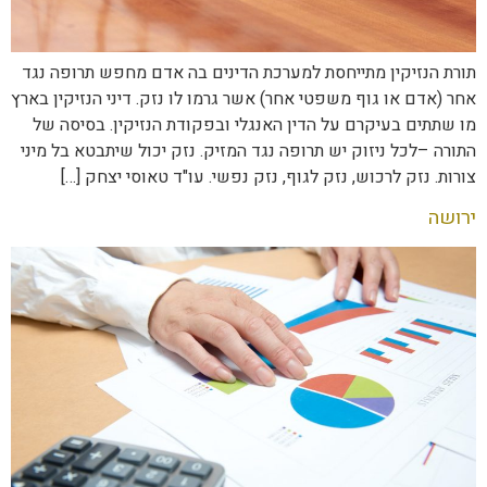
תורת הנזיקין מתייחסת למערכת הדינים בה אדם מחפש תרופה נגד
אחר (אדם או גוף משפטי אחר) אשר גרמו לו נזק. דיני הנזיקין בארץ
מו שתתים בעיקרם על הדין האנגלי ובפקודת הנזיקין. בסיסה של
התורה –לכל ניזוק יש תרופה נגד המזיק. נזק יכול שיתבטא בל מיני
צורות. נזק לרכוש, נזק לגוף, נזק נפשי. עו"ד טאוסי יצחק […]
ירושה