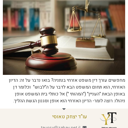
מחפשים עורך דין משפט אזרחי בנתניה? בואו נדבר על זה: הדיון
האזרחי, הוא תחום המשפט הבא לדבר על ה"לבוש" וכלומר דן
באופן הבאת "העניין" ("המהותי ") אל כותלי בית המשפט אופן
ניהולו. רוצה לומר- הדיון האזרחי הוא אופן וסגנון הגשת ההליך.
עו"ד יצחק טאוסי
taussy@zahav.net.il