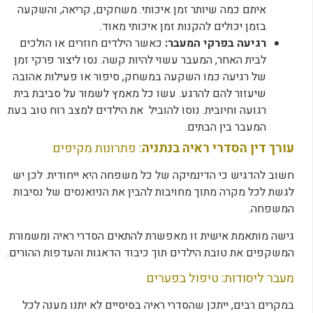
איתם כמה שיותר זמן איכותי. משחקים, קריאה, והשקעה
בזמן יכולים להקנות זמן איכותי מאוד.
רגיעה בפרקי המעבר:
כאשר הילדים חוזרים או הולכים
לבית האחר, המעבר עשוי להיות קשה. נסו ליצור פרקי זמן
של רגיעה כמו השקעה במשחק, סיפור או פעילות אהובה
שיעזור להם להרגע. עשו כל מאמץ לשמור על סביבת בית
רגועה וחיובית. נוסו להוביל את הילדים למצב רוח טוב בעת
המעבר בין הבתים.
עורך דין הסדרי ראיה בנתניה
: פתרונות מקיפים
חשוב להדגיש כי הדינמיקה של כל משפחה היא ייחודית. לכן יש
לגשת לכל מקרה מתוך מחויבות להבין את הניואנסים של נסיבות
המשפחה.
גישה מותאמת אישית זו מאפשרת להתאים הסדרי ראיה ומשמורת
המשקפים את טובת הילדים תוך כיבוד הדאגות והעדפות ההורים.
מעבר ליסודות: טיפול בפערים
במקרים רבים, ייתכן שהסדרי ראיה בסיסיים לא יתנו מענה לכל