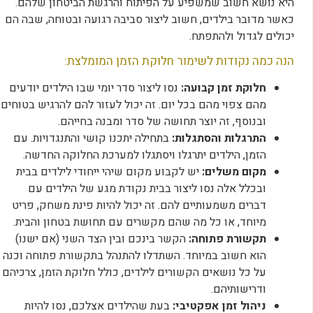
היא נושא חשוב שמשפיע על הפיתוח והרגשת הביטחון שלהם.
כאשר מדובר בילדים, חשוב ליצור סביבה רגועה ובטוחה, שבה הם
יכולים לגדול ולהתפתח.
הנה כמה נקודות לשימור חלוקת הזמן המומלצת:
חלוקת זמן קבועה:
נסו ליצור סדר יומי שבו הילדים יודעים
מהם צפוי מהם בכל יום. זה יכול לעזור להם להרגיש בטוחים
ובנוסף, זה יוצר תחושה של סדר ומבנה בחייהם.
התרגלות והסתגלות:
בתחילה יתכנו קושי והתנגדויות. עם
הזמן, הילדים יתרגלו ויסתגלו למערכת החלוקה החדשה.
מקום משלים:
יש לקבוע מקום שיהי ייחודי לילדים בבית
ובכלל אלה נסו ליצור בבית נקודת מגע של הילדים עם
דברים משמעותיים להם. זה יכול להיות פינת משחק, פריט
מיוחד, או כל מה שהם מקשרים עם תחושת בטחון והבית.
תקשורת פתוחה:
הקשר בינכם ובין הצד השני (אם ישנו)
הוא חשוב במיוחד. השתדלו להתנהל בתקשורת פתוחה וכנה
על כל נושאים הקשורים לילדים, כולל חלוקת הזמן, צרכיהם
ודרישותיהם.
ניהול זמן אפקטיבי:
בעת שהילדים אצלכם, נסו להיות