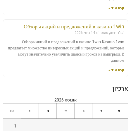
קרא עוד »
Обзоры акций и предложений в казино 1win
'עו"ד יצחק טאוסי'
14 ביוני 2026
Обзоры акций и предложений в казино 1win Казино 1win
предлагает множество интересных акций и предложений, которые
могут значительно увеличить шансы игроков на выигрыш. В
данном
קרא עוד »
ארכיון
אוגוסט 2026
א
ב
ג
ד
ה
ו
ש
1